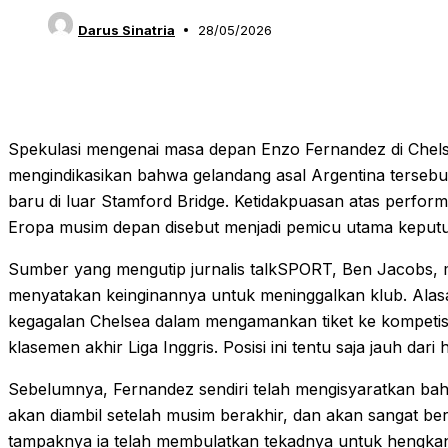
Darus Sinatria
28/05/2026
Spekulasi mengenai masa depan Enzo Fernandez di Chel
mengindikasikan bahwa gelandang asal Argentina tersebu
baru di luar Stamford Bridge. Ketidakpuasan atas perfor
Eropa musim depan disebut menjadi pemicu utama keput
Sumber yang mengutip jurnalis talkSPORT, Ben Jacobs
menyatakan keinginannya untuk meninggalkan klub. Alasan
kegagalan Chelsea dalam mengamankan tiket ke kompetisi E
klasemen akhir Liga Inggris. Posisi ini tentu saja jauh d
Sebelumnya, Fernandez sendiri telah mengisyaratkan b
akan diambil setelah musim berakhir, dan akan sangat ber
tampaknya ia telah membulatkan tekadnya untuk hengka