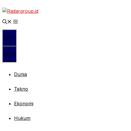
Langsung
ke
isi
Menu
Menu
Dunia
Tekno
Ekonomi
Hukum