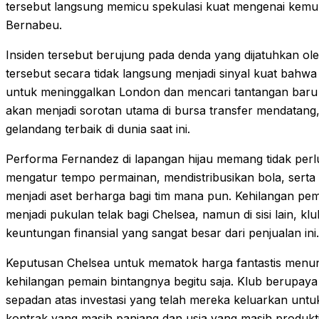
tersebut langsung memicu spekulasi kuat mengenai kemu
Bernabeu.
Insiden tersebut berujung pada denda yang dijatuhkan 
tersebut secara tidak langsung menjadi sinyal kuat bahw
untuk meninggalkan London dan mencari tantangan baru d
akan menjadi sorotan utama di bursa transfer mendatang,
gelandang terbaik di dunia saat ini.
Performa Fernandez di lapangan hijau memang tidak per
mengatur tempo permainan, mendistribusikan bola, sert
menjadi aset berharga bagi tim mana pun. Kehilangan pem
menjadi pukulan telak bagi Chelsea, namun di sisi lain, k
keuntungan finansial yang sangat besar dari penjualan ini.
Keputusan Chelsea untuk mematok harga fantastis menun
kehilangan pemain bintangnya begitu saja. Klub berupa
sepadan atas investasi yang telah mereka keluarkan unt
kontrak yang masih panjang dan usia yang masih produktif,