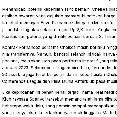
Menanggapi potensi kepergian sang pemain, Chelsea dila
asalkan tawaran yang diajukan memenuhi patokan harga 
tersebut memagari Enzo Fernandez dengan nilai transfer y
poundsterling atau setara dengan Rp 2,8 triliun. Angka 
kualitas dan potensi yang dimiliki pemain berusia 25 tahun
Kontrak Fernandez bersama Chelsea masih berlaku hingg
nilai transfernya. Namun, bandrol selangit ini tidak hany
panjang, melainkan juga pada performa impresif yang tel
Januari 2023. Selama berseragam biru-biru, Fernandez t
30 assist. Ia juga turut berperan dalam keberhasilan Chel
Conference League dan Piala Dunia Antarklub pada musim
Jika kepindahan ini benar-benar terjadi, nama Real Madri
Klub raksasa Spanyol tersebut memang telah lama dikai
beberapa waktu lalu, sang pemain sempat mendapatkan s
yang menyatakan ketertarikannya untuk tinggal di Madrid,