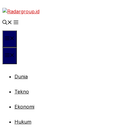
Langsung
ke
isi
Menu
Menu
Dunia
Tekno
Ekonomi
Hukum