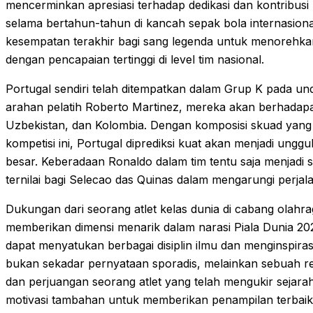
mencerminkan apresiasi terhadap dedikasi dan kontribusi 
selama bertahun-tahun di kancah sepak bola internasional
kesempatan terakhir bagi sang legenda untuk menorehkan
dengan pencapaian tertinggi di level tim nasional.
Portugal sendiri telah ditempatkan dalam Grup K pada undi
arahan pelatih Roberto Martinez, mereka akan berhadapa
Uzbekistan, dan Kolombia. Dengan komposisi skuad yang
kompetisi ini, Portugal diprediksi kuat akan menjadi ung
besar. Keberadaan Ronaldo dalam tim tentu saja menjadi
ternilai bagi Selecao das Quinas dalam mengarungi perjal
Dukungan dari seorang atlet kelas dunia di cabang olahraga
memberikan dimensi menarik dalam narasi Piala Dunia 20
dapat menyatukan berbagai disiplin ilmu dan menginspirasi
bukan sekadar pernyataan sporadis, melainkan sebuah ref
dan perjuangan seorang atlet yang telah mengukir sejara
motivasi tambahan untuk memberikan penampilan terbaikn