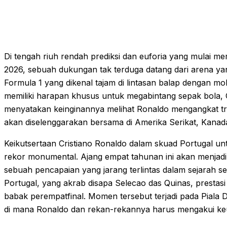
Di tengah riuh rendah prediksi dan euforia yang mulai m
2026, sebuah dukungan tak terduga datang dari arena ya
Formula 1 yang dikenal tajam di lintasan balap dengan mo
memiliki harapan khusus untuk megabintang sepak bola, C
menyatakan keinginannya melihat Ronaldo mengangkat tro
akan diselenggarakan bersama di Amerika Serikat, Kanad
Keikutsertaan Cristiano Ronaldo dalam skuad Portugal u
rekor monumental. Ajang empat tahunan ini akan menjad
sebuah pencapaian yang jarang terlintas dalam sejarah s
Portugal, yang akrab disapa Selecao das Quinas, prestasi
babak perempatfinal. Momen tersebut terjadi pada Piala D
di mana Ronaldo dan rekan-rekannya harus mengakui keu