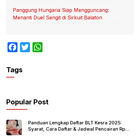
Panggung Hungaria Siap Mengguncang:
Menanti Duel Sengit di Sirkuit Balaton
F
T
W
a
w
h
c
itt
at
Tags
e
er
s
b
A
o
p
Popular Post
o
p
k
Panduan Lengkap Daftar BLT Kesra 2025:
Syarat, Cara Daftar & Jadwal Pencairan Rp
900 Ribu