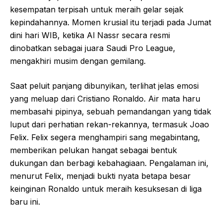
kesempatan terpisah untuk meraih gelar sejak
kepindahannya. Momen krusial itu terjadi pada Jumat
dini hari WIB, ketika Al Nassr secara resmi
dinobatkan sebagai juara Saudi Pro League,
mengakhiri musim dengan gemilang.
Saat peluit panjang dibunyikan, terlihat jelas emosi
yang meluap dari Cristiano Ronaldo. Air mata haru
membasahi pipinya, sebuah pemandangan yang tidak
luput dari perhatian rekan-rekannya, termasuk Joao
Felix. Felix segera menghampiri sang megabintang,
memberikan pelukan hangat sebagai bentuk
dukungan dan berbagi kebahagiaan. Pengalaman ini,
menurut Felix, menjadi bukti nyata betapa besar
keinginan Ronaldo untuk meraih kesuksesan di liga
baru ini.