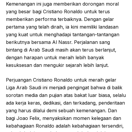
Kemenangan ini juga memberikan dorongan moral
yang besar bagi Cristiano Ronaldo untuk terus
memberikan performa terbaiknya. Dengan gelar
pertama yang telah diraih, ia kini memiliki landasan
yang kuat untuk menghadapi tantangan-tantangan
berikutnya bersama Al Nassr. Perjalanan sang
bintang di Arab Saudi masih akan terus berlanjut,
dengan harapan untuk meraih lebih banyak
kesuksesan dan mengukir sejarah lebih lanjut.
Perjuangan Cristiano Ronaldo untuk meraih gelar
Liga Arab Saudi ini menjadi pengingat bahwa di balik
sorotan media dan pujian atas bakat luar biasa, selalu
ada kerja keras, dedikasi, dan terkadang, penderitaan
yang harus dilalui demi sebuah kemenangan. Dan
bagi Joao Felix, menyaksikan momen kelegaan dan
kebahagiaan Ronaldo adalah kebahagiaan tersendiri,