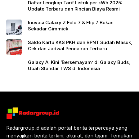
Daftar Lengkap Tarif Listrik per kWh 2025:
Update Terbaru dan Rincian Biaya Resmi
Inovasi Galaxy Z Fold 7 & Flip 7 Bukan
Sekadar Gimmick
Saldo Kartu KKS PKH dan BPNT Sudah Masuk,
Cek dan Jadwal Pencairan Terbaru
Galaxy AI Kini ‘Bersemayam’ di Galaxy Buds,
Ubah Standar TWS di Indonesia
Radargroup.id adalah portal berita terpercaya yang
menyajikan berita terkini, akurat, dan tajam. Temukan