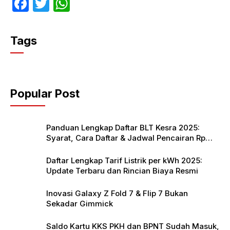
F
T
W
a
w
h
c
itt
at
Tags
e
er
s
b
A
o
p
Popular Post
o
p
k
Panduan Lengkap Daftar BLT Kesra 2025:
Syarat, Cara Daftar & Jadwal Pencairan Rp
900 Ribu
Daftar Lengkap Tarif Listrik per kWh 2025:
Update Terbaru dan Rincian Biaya Resmi
Inovasi Galaxy Z Fold 7 & Flip 7 Bukan
Sekadar Gimmick
Saldo Kartu KKS PKH dan BPNT Sudah Masuk,