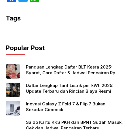
a
w
h
c
itt
at
Tags
e
er
s
b
A
o
p
Popular Post
o
p
k
Panduan Lengkap Daftar BLT Kesra 2025:
Syarat, Cara Daftar & Jadwal Pencairan Rp
900 Ribu
Daftar Lengkap Tarif Listrik per kWh 2025:
Update Terbaru dan Rincian Biaya Resmi
Inovasi Galaxy Z Fold 7 & Flip 7 Bukan
Sekadar Gimmick
Saldo Kartu KKS PKH dan BPNT Sudah Masuk,
Cek dan Jadwal Pencairan Terbaru