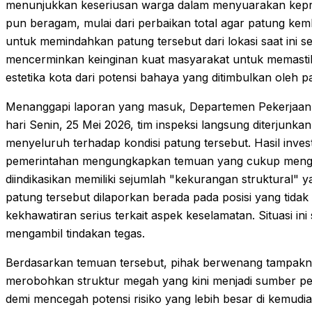
menunjukkan keseriusan warga dalam menyuarakan kepri
pun beragam, mulai dari perbaikan total agar patung kem
untuk memindahkan patung tersebut dari lokasi saat ini s
mencerminkan keinginan kuat masyarakat untuk memasti
estetika kota dari potensi bahaya yang ditimbulkan oleh pa
Menanggapi laporan yang masuk, Departemen Pekerjaan 
hari Senin, 25 Mei 2026, tim inspeksi langsung diterjun
menyeluruh terhadap kondisi patung tersebut. Hasil invest
pemerintahan mengungkapkan temuan yang cukup mengeju
diindikasikan memiliki sejumlah "kekurangan struktural" yan
patung tersebut dilaporkan berada pada posisi yang tida
kekhawatiran serius terkait aspek keselamatan. Situasi i
mengambil tindakan tegas.
Berdasarkan temuan tersebut, pihak berwenang tampakny
merobohkan struktur megah yang kini menjadi sumber per
demi mencegah potensi risiko yang lebih besar di kemudia