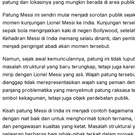
patung dan lokasinya yang mungkin berada di area publik
Patung Messi ini sendiri mulai menjadi sorotan publik seja
momen kunjungan Lionel Messi ke India. Kunjungan terse
sepak bola menginjakkan kaki di negeri Bollywood, setel
Kehadiran Messi di India memang selalu dinanti, dan pem
menjadi pengingat abadi akan momen tersebut.
Namun, sejak awal kemunculannya, patung ini tidak luput
masalah struktural yang baru terungkap, tetapi juga karen
mirip dengan Lionel Messi yang asli. Wajah patung tersebu
dianggap tidak merepresentasikan wajah sang pemain den
panjang problematika yang menyelimuti patung raksasa 
simbol kekaguman, tetapi juga objek perdebatan publik.
Kisah patung Messi di India ini menjadi contoh bagaimana
dengan niat baik dan untuk menghormati tokoh ternama
dan pengawasan kualitas yang ketat. Masalah struktural y
pelajaran berharga bagi pihak-pihak terkait dalam proy