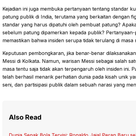
Kejadian ini juga membuka pertanyaan tentang standar k
patung publik di India, terutama yang berkaitan dengan f
standar yang harus dipatuhi oleh pembuat patung? Apaka
sebelum patung dipamerkan kepada publik? Pertanyaan-pe
memastikan bahwa insiden serupa tidak terulang di masa
Keputusan pembongkaran, jika benar-benar dilaksanakan, 
Messi di Kolkata. Namun, warisan Messi sebagai salah sa
masa tentu saja tidak akan terpengaruh oleh insiden ini. 
telah berhasil menarik perhatian dunia pada kisah unik yan
seni, dan partisipasi publik dalam sebuah narasi yang men
Also Read
Dunia Sepak Bola Tervisi: Ronaldo Jajal Peran Baru se