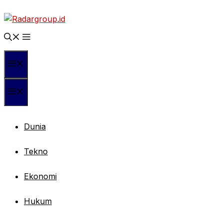
Langsung
ke
isi
Menu
Menu
Dunia
Tekno
Ekonomi
Hukum