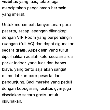
visibilitas yang luas, tetapi juga
menciptakan pengalaman bermain
yang imersif.
Untuk menambah kenyamanan para
peserta, setiap lapangan dilengkapi
dengan VIP Room yang berpendingin
ruangan (full AC) dan dapat digunakan
secara gratis. Aspek lain yang turut
diperhatikan adalah ketersediaan area
parkir indoor yang luas dan bebas
biaya, yang tentu saja akan sangat
memudahkan para peserta dan
pengunjung. Bagi mereka yang peduli
dengan kebugaran, fasilitas gym juga
disediakan secara gratis untuk
digunakan.