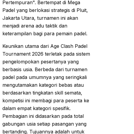
Pertempuran". Bertempat di Mega
Padel yang berlokasi strategis di Pluit,
Jakarta Utara, turnamen ini akan
menjadi arena adu taktik dan
keterampilan bagi para pemain padel.
Keunikan utama dari Age Clash Padel
Tournament 2026 terletak pada sistem
pengelompokan pesertanya yang
berbasis usia. Berbeda dari turnamen
padel pada umumnya yang seringkali
mengutamakan kategori bebas atau
berdasarkan tingkatan skill semata,
kompetisi ini membagi para peserta ke
dalam empat kategori spesifik.
Pembagian ini didasarkan pada total
gabungan usia setiap pasangan yang
bertanding. Tujuannya adalah untuk