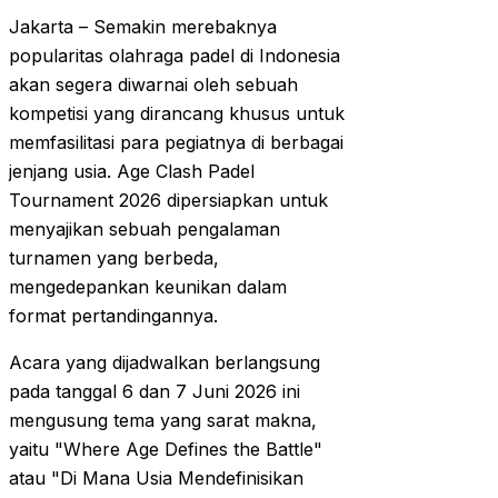
Jakarta – Semakin merebaknya
popularitas olahraga padel di Indonesia
akan segera diwarnai oleh sebuah
kompetisi yang dirancang khusus untuk
memfasilitasi para pegiatnya di berbagai
jenjang usia. Age Clash Padel
Tournament 2026 dipersiapkan untuk
menyajikan sebuah pengalaman
turnamen yang berbeda,
mengedepankan keunikan dalam
format pertandingannya.
Acara yang dijadwalkan berlangsung
pada tanggal 6 dan 7 Juni 2026 ini
mengusung tema yang sarat makna,
yaitu "Where Age Defines the Battle"
atau "Di Mana Usia Mendefinisikan