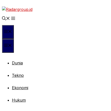
Langsung
ke
isi
Menu
Menu
Dunia
Tekno
Ekonomi
Hukum