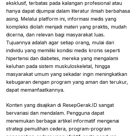
eksklusif, terbatas pada kalangan profesional atau
hanya dapat dijumpai dalam literatur ilmiah berbahasa
asing. Melalui platform ini, informasi medis yang
kompleks diolah menjadi materi yang praktis, mudah
dicerna, dan relevan bagi masyarakat luas.
Tujuannya adalah agar setiap orang, mulai dari
individu yang memiliki kondisi medis kronis seperti
hipertensi dan diabetes, mereka yang mengalami
keluhan pada sistem muskuloskeletal, hingga
masyarakat umum yang sekadar ingin meningkatkan
kebugaran dengan program yang aman dan terukur,
dapat memanfaatkannya.
Konten yang disajikan di ResepGerak.ID sangat
bervariasi dan mendalam. Pengguna dapat
menemukan berbagai artikel informatif mengenai
strategi pemulihan cedera, program-program