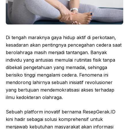
Di tengah maraknya gaya hidup aktif di perkotaan,
kesadaran akan pentingnya pencegahan cedera saat
berolahraga masih menjadi tantangan. Banyak
individu yang antusias memulai rutinitas fisik tanpa
dibekali pengetahuan yang memadai, sehingga
berisiko tinggi mengalami cedera. Fenomena ini
mendorong lahirnya sebuah inisiatif revolusioner
yang bertujuan mendemokratisasi akses terhadap
ilmu kedokteran olahraga.
Sebuah platform inovatif bernama ResepGerak.ID
kini hadir sebagai solusi komprehensif untuk
menjawab kebutuhan masyarakat akan informasi