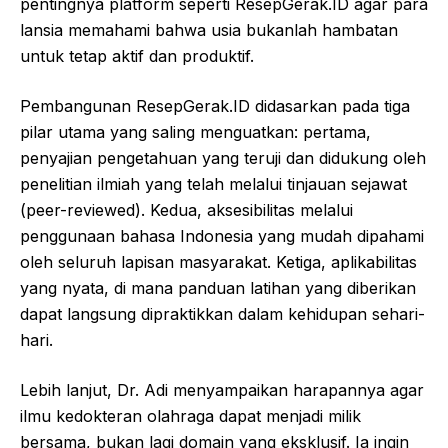
pentingnya platform seperti ResepGerak.ID agar para
lansia memahami bahwa usia bukanlah hambatan
untuk tetap aktif dan produktif.
Pembangunan ResepGerak.ID didasarkan pada tiga
pilar utama yang saling menguatkan: pertama,
penyajian pengetahuan yang teruji dan didukung oleh
penelitian ilmiah yang telah melalui tinjauan sejawat
(peer-reviewed). Kedua, aksesibilitas melalui
penggunaan bahasa Indonesia yang mudah dipahami
oleh seluruh lapisan masyarakat. Ketiga, aplikabilitas
yang nyata, di mana panduan latihan yang diberikan
dapat langsung dipraktikkan dalam kehidupan sehari-
hari.
Lebih lanjut, Dr. Adi menyampaikan harapannya agar
ilmu kedokteran olahraga dapat menjadi milik
bersama, bukan lagi domain yang eksklusif. Ia ingin