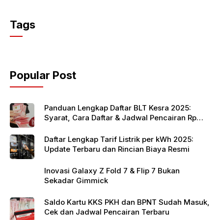
a
w
h
c
itt
at
Tags
e
er
s
b
A
o
p
Popular Post
o
p
k
Panduan Lengkap Daftar BLT Kesra 2025:
Syarat, Cara Daftar & Jadwal Pencairan Rp
900 Ribu
Daftar Lengkap Tarif Listrik per kWh 2025:
Update Terbaru dan Rincian Biaya Resmi
Inovasi Galaxy Z Fold 7 & Flip 7 Bukan
Sekadar Gimmick
Saldo Kartu KKS PKH dan BPNT Sudah Masuk,
Cek dan Jadwal Pencairan Terbaru