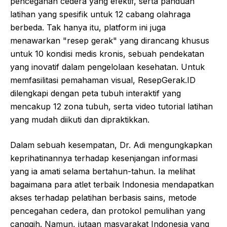
pencegahan cedera yang efektif, serta panduan
latihan yang spesifik untuk 12 cabang olahraga
berbeda. Tak hanya itu, platform ini juga
menawarkan "resep gerak" yang dirancang khusus
untuk 10 kondisi medis kronis, sebuah pendekatan
yang inovatif dalam pengelolaan kesehatan. Untuk
memfasilitasi pemahaman visual, ResepGerak.ID
dilengkapi dengan peta tubuh interaktif yang
mencakup 12 zona tubuh, serta video tutorial latihan
yang mudah diikuti dan dipraktikkan.
Dalam sebuah kesempatan, Dr. Adi mengungkapkan
keprihatinannya terhadap kesenjangan informasi
yang ia amati selama bertahun-tahun. Ia melihat
bagaimana para atlet terbaik Indonesia mendapatkan
akses terhadap pelatihan berbasis sains, metode
pencegahan cedera, dan protokol pemulihan yang
canggih. Namun, jutaan masyarakat Indonesia yang