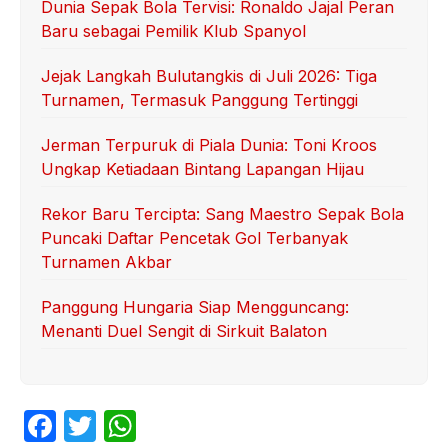
Dunia Sepak Bola Tervisi: Ronaldo Jajal Peran
Baru sebagai Pemilik Klub Spanyol
Jejak Langkah Bulutangkis di Juli 2026: Tiga
Turnamen, Termasuk Panggung Tertinggi
Jerman Terpuruk di Piala Dunia: Toni Kroos
Ungkap Ketiadaan Bintang Lapangan Hijau
Rekor Baru Tercipta: Sang Maestro Sepak Bola
Puncaki Daftar Pencetak Gol Terbanyak
Turnamen Akbar
Panggung Hungaria Siap Mengguncang:
Menanti Duel Sengit di Sirkuit Balaton
F
T
W