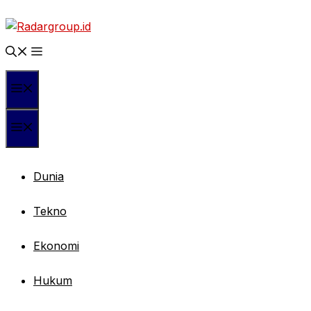
Langsung
ke
isi
Menu
Menu
Dunia
Tekno
Ekonomi
Hukum