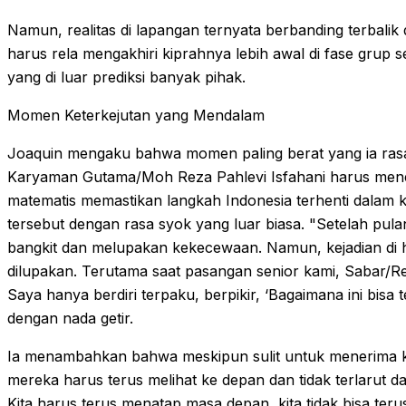
Namun, realitas di lapangan ternyata berbanding terbali
harus rela mengakhiri kiprahnya lebih awal di fase grup se
yang di luar prediksi banyak pihak.
Momen Keterkejutan yang Mendalam
Joaquin mengaku bahwa momen paling berat yang ia ras
Karyaman Gutama/Moh Reza Pahlevi Isfahani harus mene
matematis memastikan langkah Indonesia terhenti dalam
tersebut dengan rasa syok yang luar biasa. "Setelah pul
bangkit dan melupakan kekecewaan. Namun, kejadian di ha
dilupakan. Terutama saat pasangan senior kami, Sabar/Re
Saya hanya berdiri terpaku, berpikir, ‘Bagaimana ini bisa 
dengan nada getir.
Ia menambahkan bahwa meskipun sulit untuk menerima ken
mereka harus terus melihat ke depan dan tidak terlarut 
Kita harus terus menatap masa depan, kita tidak bisa terus b