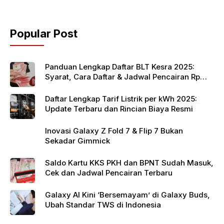
b
A
o
p
Popular Post
o
p
k
Panduan Lengkap Daftar BLT Kesra 2025:
Syarat, Cara Daftar & Jadwal Pencairan Rp
900 Ribu
Daftar Lengkap Tarif Listrik per kWh 2025:
Update Terbaru dan Rincian Biaya Resmi
Inovasi Galaxy Z Fold 7 & Flip 7 Bukan
Sekadar Gimmick
Saldo Kartu KKS PKH dan BPNT Sudah Masuk,
Cek dan Jadwal Pencairan Terbaru
Galaxy AI Kini ‘Bersemayam’ di Galaxy Buds,
Ubah Standar TWS di Indonesia