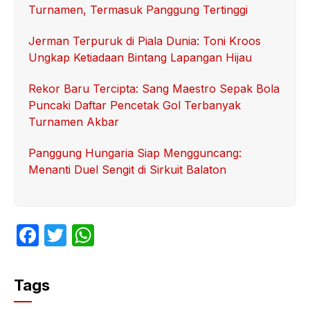
Turnamen, Termasuk Panggung Tertinggi
Jerman Terpuruk di Piala Dunia: Toni Kroos
Ungkap Ketiadaan Bintang Lapangan Hijau
Rekor Baru Tercipta: Sang Maestro Sepak Bola
Puncaki Daftar Pencetak Gol Terbanyak
Turnamen Akbar
Panggung Hungaria Siap Mengguncang:
Menanti Duel Sengit di Sirkuit Balaton
F
T
W
a
w
h
c
itt
at
Tags
e
er
s