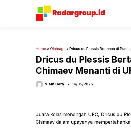
Langsung
ke
isi
Home
»
Olahraga
»
Dricus du Plessis Bertahan di Punc
Dricus du Plessis Ber
Chimaev Menanti di U
Niam Beryl
14/05/2025
Juara kelas menengah UFC, Dricus du Ple
Chimaev dalam upayanya mempertahankan 