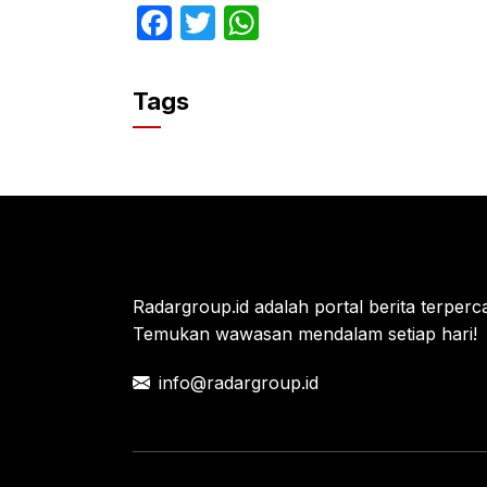
F
T
W
a
w
h
c
itt
at
Tags
e
er
s
b
A
o
p
o
p
k
Radargroup.id adalah portal berita terperca
Temukan wawasan mendalam setiap hari!
info@radargroup.id