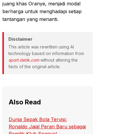
juang khas Oranye, menjadi modal
berharga untuk menghadapi setiap
tantangan yang menanti.
Disclaimer
This article was rewritten using AI
technology based on information from
sport.detik.com
without altering the
facts of the original article.
Also Read
Dunia Sepak Bola Tervisi:
Ronaldo Jajal Peran Baru sebagai
Pemilik Klub Spanyol