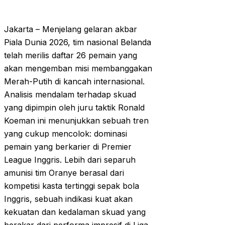
Jakarta – Menjelang gelaran akbar
Piala Dunia 2026, tim nasional Belanda
telah merilis daftar 26 pemain yang
akan mengemban misi membanggakan
Merah-Putih di kancah internasional.
Analisis mendalam terhadap skuad
yang dipimpin oleh juru taktik Ronald
Koeman ini menunjukkan sebuah tren
yang cukup mencolok: dominasi
pemain yang berkarier di Premier
League Inggris. Lebih dari separuh
amunisi tim Oranye berasal dari
kompetisi kasta tertinggi sepak bola
Inggris, sebuah indikasi kuat akan
kekuatan dan kedalaman skuad yang