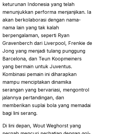
keturunan Indonesia yang telah
menunjukkan performa menjanjikan. Ia
akan berkolaborasi dengan nama-
nama lain yang tak kalah
berpengalaman, seperti Ryan
Gravenberch dari Liverpool, Frenkie de
Jong yang menjadi tulang punggung
Barcelona, dan Teun Koopmeiners
yang bermain untuk Juventus.
Kombinasi pemain ini diharapkan
mampu menciptakan dinamika
serangan yang bervariasi, mengontrol
jalannya pertandingan, dan
memberikan suplai bola yang memadai
bagi lini serang.
Di lini depan, Wout Weghorst yang
pernah mencuri perhatian dengan gol-