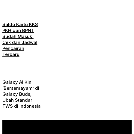
Saldo Kartu KKS
PKH dan BPNT
Sudah Masuk,
Cek dan Jadwal
Pencairan
Terbaru
Galaxy AI Kini
‘Bersemayam’ di
Galaxy Buds,
Ubah Standar
TWS di Indonesia