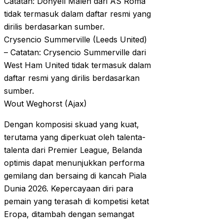
Catatan: Donyell Malen dari AS Roma
tidak termasuk dalam daftar resmi yang
dirilis berdasarkan sumber.
Crysencio Summerville (Leeds United)
– Catatan: Crysencio Summerville dari
West Ham United tidak termasuk dalam
daftar resmi yang dirilis berdasarkan
sumber.
Wout Weghorst (Ajax)
Dengan komposisi skuad yang kuat,
terutama yang diperkuat oleh talenta-
talenta dari Premier League, Belanda
optimis dapat menunjukkan performa
gemilang dan bersaing di kancah Piala
Dunia 2026. Kepercayaan diri para
pemain yang terasah di kompetisi ketat
Eropa, ditambah dengan semangat