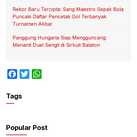
Rekor Baru Tercipta: Sang Maestro Sepak Bola
Puncaki Daftar Pencetak Gol Terbanyak
Turnamen Akbar
Panggung Hungaria Siap Mengguncang:
Menanti Duel Sengit di Sirkuit Balaton
F
T
W
a
w
h
c
itt
at
Tags
e
er
s
b
A
o
p
Popular Post
o
p