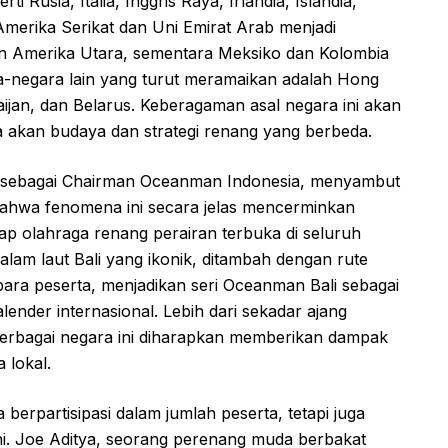
i Rusia, Italia, Inggris Raya, Irlandia, Islandia,
 Amerika Serikat dan Uni Emirat Arab menjadi
n Amerika Utara, sementara Meksiko dan Kolombia
-negara lain yang turut meramaikan adalah Hong
ijan, dan Belarus. Keberagaman asal negara ini akan
 akan budaya dan strategi renang yang berbeda.
 sebagai Chairman Oceanman Indonesia, menyambut
 bahwa fenomena ini secara jelas mencerminkan
ap olahraga renang perairan terbuka di seluruh
am laut Bali yang ikonik, ditambah dengan rute
ra peserta, menjadikan seri Oceanman Bali sebagai
alender internasional. Lebih dari sekadar ajang
 berbagai negara ini diharapkan memberikan dampak
a lokal.
 berpartisipasi dalam jumlah peserta, tetapi juga
i. Joe Aditya, seorang perenang muda berbakat