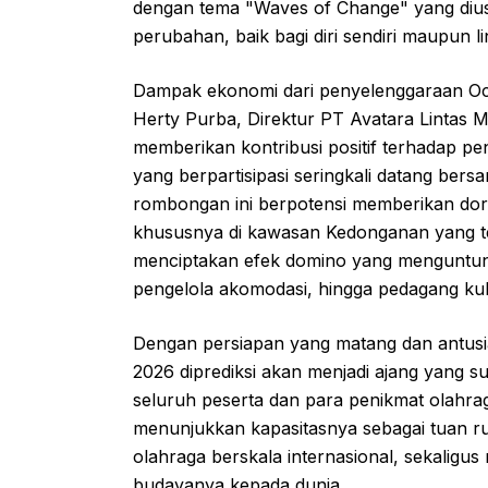
dengan tema "Waves of Change" yang diusu
perubahan, baik bagi diri sendiri maupun l
Dampak ekonomi dari penyelenggaraan Oce
Herty Purba, Direktur PT Avatara Lintas 
memberikan kontribusi positif terhadap pe
yang berpartisipasi seringkali datang ber
rombongan ini berpotensi memberikan doron
khususnya di kawasan Kedonganan yang ter
menciptakan efek domino yang menguntungk
pengelola akomodasi, hingga pedagang kuli
Dengan persiapan yang matang dan antusia
2026 diprediksi akan menjadi ajang yang 
seluruh peserta dan para penikmat olahra
menunjukkan kapasitasnya sebagai tuan 
olahraga berskala internasional, sekali
budayanya kepada dunia.