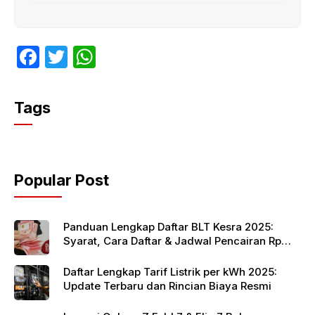
F
T
W
a
w
h
c
itt
at
Tags
e
er
s
b
A
o
p
Popular Post
o
p
k
Panduan Lengkap Daftar BLT Kesra 2025:
Syarat, Cara Daftar & Jadwal Pencairan Rp
900 Ribu
Daftar Lengkap Tarif Listrik per kWh 2025:
Update Terbaru dan Rincian Biaya Resmi