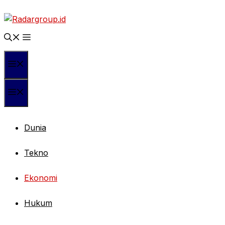
Langsung
ke
isi
Menu
Menu
Dunia
Tekno
Ekonomi
Hukum