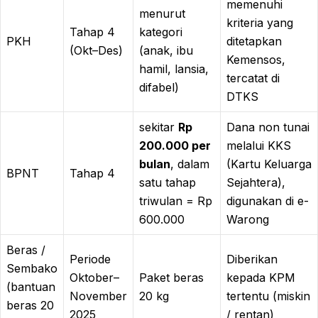
memenuhi
menurut
kriteria yang
Tahap 4
kategori
PKH
ditetapkan
(Okt–Des)
(anak, ibu
Kemensos,
hamil, lansia,
tercatat di
difabel)
DTKS
sekitar
Rp
Dana non tunai
200.000 per
melalui KKS
bulan
, dalam
(Kartu Keluarga
BPNT
Tahap 4
satu tahap
Sejahtera),
triwulan = Rp
digunakan di e-
600.000
Warong
Beras /
Periode
Diberikan
Sembako
Oktober–
Paket beras
kepada KPM
(bantuan
November
20 kg
tertentu (miskin
beras 20
2025
/ rentan)