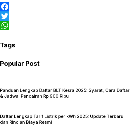
F
a
T
c
w
W
e
i
h
Tags
b
t
a
Popular Post
o
t
t
o
e
s
k
r
A
Panduan Lengkap Daftar BLT Kesra 2025: Syarat, Cara Daftar
p
& Jadwal Pencairan Rp 900 Ribu
p
Daftar Lengkap Tarif Listrik per kWh 2025: Update Terbaru
dan Rincian Biaya Resmi