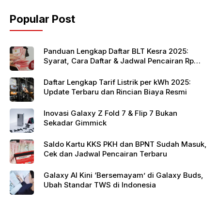
o
p
Popular Post
o
p
k
Panduan Lengkap Daftar BLT Kesra 2025:
Syarat, Cara Daftar & Jadwal Pencairan Rp
900 Ribu
Daftar Lengkap Tarif Listrik per kWh 2025:
Update Terbaru dan Rincian Biaya Resmi
Inovasi Galaxy Z Fold 7 & Flip 7 Bukan
Sekadar Gimmick
Saldo Kartu KKS PKH dan BPNT Sudah Masuk,
Cek dan Jadwal Pencairan Terbaru
Galaxy AI Kini ‘Bersemayam’ di Galaxy Buds,
Ubah Standar TWS di Indonesia