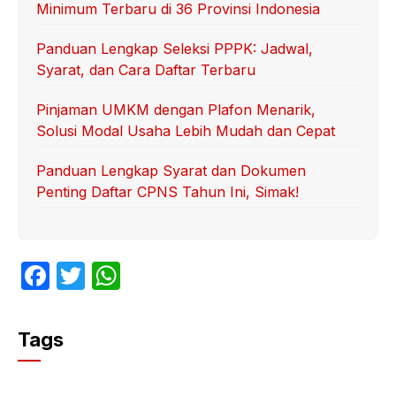
Minimum Terbaru di 36 Provinsi Indonesia
Panduan Lengkap Seleksi PPPK: Jadwal,
Syarat, dan Cara Daftar Terbaru
Pinjaman UMKM dengan Plafon Menarik,
Solusi Modal Usaha Lebih Mudah dan Cepat
Panduan Lengkap Syarat dan Dokumen
Penting Daftar CPNS Tahun Ini, Simak!
F
T
W
a
w
h
c
itt
at
Tags
e
er
s
b
A