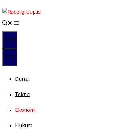
Langsung
ke
isi
Menu
Menu
Dunia
Tekno
Ekonomi
Hukum