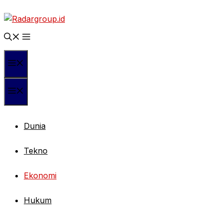
Langsung
ke
isi
Menu
Menu
Dunia
Tekno
Ekonomi
Hukum