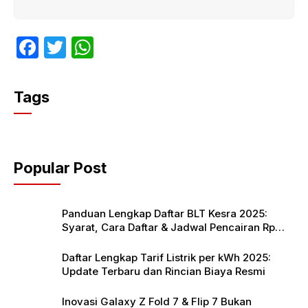
F
T
W
a
w
h
c
itt
at
Tags
e
er
s
b
A
o
p
Popular Post
o
p
k
Panduan Lengkap Daftar BLT Kesra 2025:
Syarat, Cara Daftar & Jadwal Pencairan Rp
900 Ribu
Daftar Lengkap Tarif Listrik per kWh 2025:
Update Terbaru dan Rincian Biaya Resmi
Inovasi Galaxy Z Fold 7 & Flip 7 Bukan