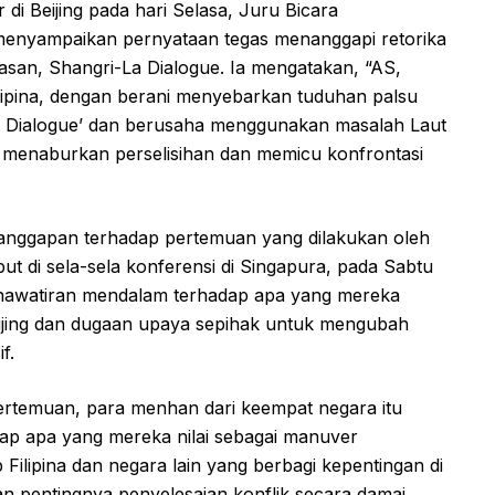
di Beijing pada hari Selasa, Juru Bicara
 menyampaikan pernyataan tegas menanggapi retorika
san, Shangri-La Dialogue. Ia mengatakan, “AS,
lipina, dengan berani menyebarkan tuduhan palsu
La Dialogue’ dan berusaha menggunakan masalah Laut
 menaburkan perselisihan dan memicu konfrontasi
tanggapan terhadap pertemuan yang dilakukan oleh
t di sela-sela konferensi di Singapura, pada Sabtu
ekhawatiran mendalam terhadap apa yang mereka
 Beijing dan dugaan upaya sepihak untuk mengubah
f.
pertemuan, para menhan dari keempat negara itu
p apa yang mereka nilai sebagai manuver
Filipina dan negara lain yang berbagi kepentingan di
 pentingnya penyelesaian konflik secara damai,