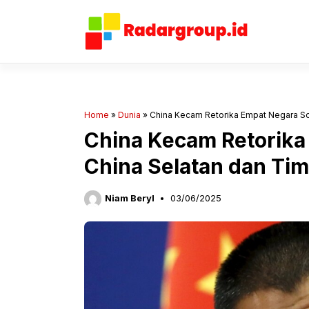
Langsung
ke
isi
Home
»
Dunia
»
China Kecam Retorika Empat Negara Soa
China Kecam Retorika
China Selatan dan Ti
Niam Beryl
03/06/2025