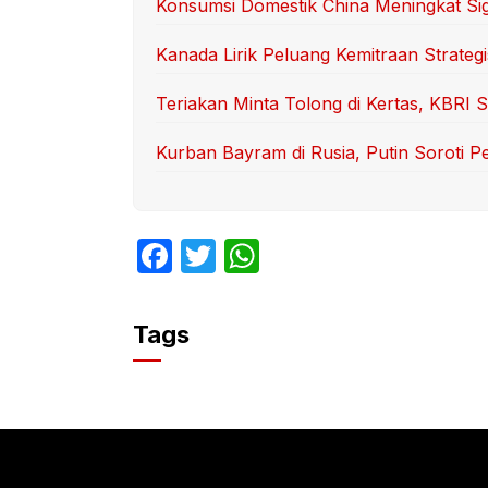
Konsumsi Domestik China Meningkat Sig
Kanada Lirik Peluang Kemitraan Strategi
Teriakan Minta Tolong di Kertas, KBRI
Kurban Bayram di Rusia, Putin Soroti 
F
T
W
a
w
h
c
itt
at
Tags
e
er
s
b
A
o
p
o
p